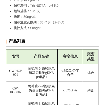
产品形式：
gDNA
保存溶剂：
Tris-EDTA，pH 8.0
包装规格：
1μg
/支
浓度：
30ng/μL
储存
温度及效期：
36 个月（
2
-8˚C）
质控方法：
Sanger
|
产品列表
突变
货号
产品名称
突变信息
类型
葡萄糖-6-磷酸脱氢
c.392G>T/半
GW-HGF
酶基因检测gDNA
纯合
001
合子
参考品1
葡萄糖
-6-磷酸脱氢
GW-
酶基因检测gDNA
c.871G>A
杂合
HGF002
参考品2
葡萄糖
-6-磷酸脱氢