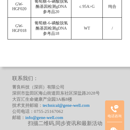
葡萄糖-6-磷酸脱氢
GW-
酶基因检测gDNA
c.95A>G
纯合
HGF020
参考品20
葡萄糖-6-磷酸脱氢
GW-
酶基因检测gDNA
WT
/
HGF018
参考品18
临
联系我们：
床
菁良科技（深圳）有限公司
质
深圳市盐田区海山街道田东社区深盐路2028号
控
大百汇生命健康产业园3A栋8楼
品
技术支持邮箱：
technical@gene-well.com
项
公司电话：0755-25167062
电话咨询
目
邮箱：
info@gene-well.com
扫描二维码,同步资讯和最新活动
联