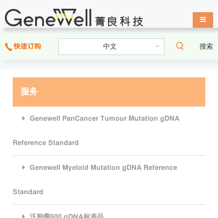
导航
搜索
服务
Genewell PanCancer Tumour Mutation gDNA
Reference Standard
Genewell Myeloid Mutation gDNA Reference
Standard
泛肿瘤800 gDNA标准品