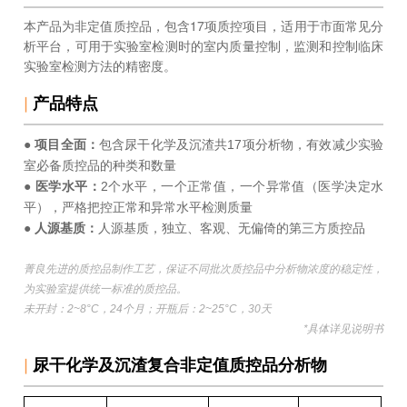
本产品为非定值质控品，包含17项质控项目，适用于市面常见分
析平台，可用于实验室检测时的室内质量控制，监测和控制临床
实验室检测方法的精密度。
|
产品特点
● 项目全面：
包含尿干化学及沉渣共17项分析物，有效减少实验
室必备质控品的种类和数量
● 医学水平：
2个
水平，一个正常值，一个异常值（医学决定水
平），严格把控正常和异常水平检测质量
● 人源基质：
人源基质，
独立、客观、无偏倚的第三方质控品
菁良先进的质控品制作工艺，保证不同批次质控品中分析物浓度的稳定性，
为实验室提供统一标准的质控品。
未开封：2~8°C，24个月；开瓶后：2~25°C，30天
*具体详见说明书
|
尿干化学及沉渣复合非定值
质控品分析物