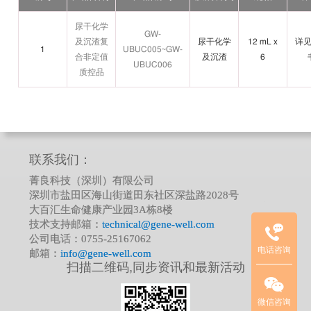
尿干化学
GW-
及沉渣复
尿干化学
12 mL x
详
1
UBUC005~GW-
合非定值
及沉渣
6
UBUC006
质控品
临
联系我们：
床
菁良科技（深圳）有限公司
质
深圳市盐田区海山街道田东社区深盐路2028号
控
大百汇生命健康产业园3A栋8楼
品
技术支持邮箱：
technical@gene-well.com
项
公司电话：0755-25167062
电话咨询
目
邮箱：
info@gene-well.com
扫描二维码,同步资讯和最新活动
联
系
方
微信咨询