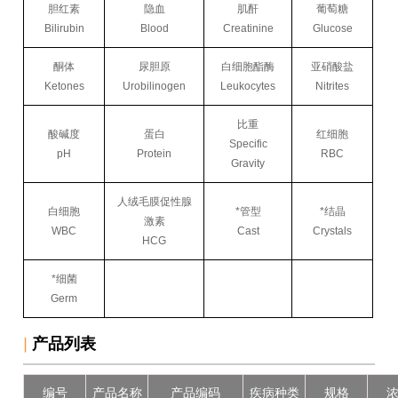
胆红素
隐血
肌酐
葡萄糖
Bilirubin
Blood
Creatinine
Glucose
酮体
尿胆原
白细胞酯酶
亚硝酸盐
Ketones
Urobilinogen
Leukocytes
Nitrites
比重
酸碱度
蛋白
红细胞
Specific
pH
Protein
RBC
Gravity
人绒毛膜促性腺
白细胞
*管型
*结晶
激素
WBC
Cast
Crystals
HCG
*细菌
Germ
|
产品列表
编号
产品名称
产品编码
疾病种类
规格