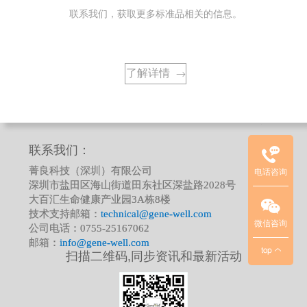
联系我们，获取更多标准品相关的信息。
了解详情
→
临
床
质
控
品
联系我们：
项
菁良科技（深圳）有限公司
电话咨询
目
深圳市盐田区海山街道田东社区深盐路2028号
联
大百汇生命健康产业园3A栋8楼
系
技术支持邮箱：
technical@gene-well.com
方
微信咨询
公司电话：0755-25167062
式
邮箱：
info@gene-well.com
top
扫描二维码,同步资讯和最新活动
：
华
北
/