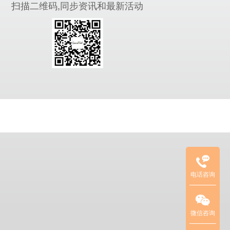
扫描二维码,同步资讯和最新活动
临
床
质
控
品
项
电话咨询
目
联
系
方
微信咨询
式：