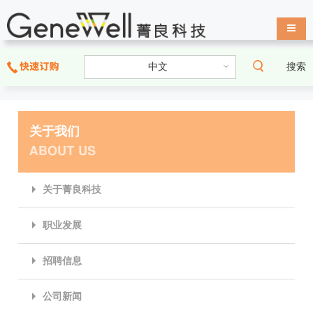
导航
搜索
关于我们
ABOUT US
关于菁良科技
职业发展
招聘信息
公司新闻