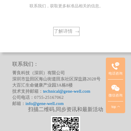
联系我们，获取更多标准品相关的信息。
了解详情
→
临
床
质
控
品
联系我们：
项
菁良科技（深圳）有限公司
电话咨询
目
深圳市盐田区海山街道田东社区深盐路2028号
联
大百汇生命健康产业园3A栋8楼
系
技术支持邮箱：
technical@gene-well.com
方
微信咨询
公司电话：0755-25167062
式
邮箱：
info@gene-well.com
top
扫描二维码,同步资讯和最新活动
：
华
北
/