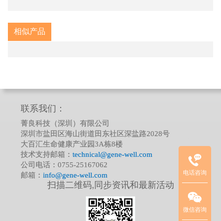
相似产品
临
联系我们：
床
菁良科技（深圳）有限公司
质
深圳市盐田区海山街道田东社区深盐路2028号
控
大百汇生命健康产业园3A栋8楼
品
技术支持邮箱：
technical@gene-well.com
项
公司电话：0755-25167062
电话咨询
目
邮箱：
info@gene-well.com
扫描二维码,同步资讯和最新活动
联
系
方
微信咨询