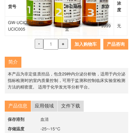
浓
货号
单位规格
库存
度
GW-UCIC001~GW-
2 mL /瓶，6瓶/
9999
无
UCIC005
盒
-
+
加入购物车
产品咨询
简介
本产品为非定值质控品，包含29种内分泌分析物，适用于内分泌
指标检测时的室内质量控制，可用于监测和控制临床实验室检测
方法的精密度。 适用于化学发光等分析平台。
产品信息
应用领域
文件下载
保存溶剂
血清
存储温度
-25~-15°C