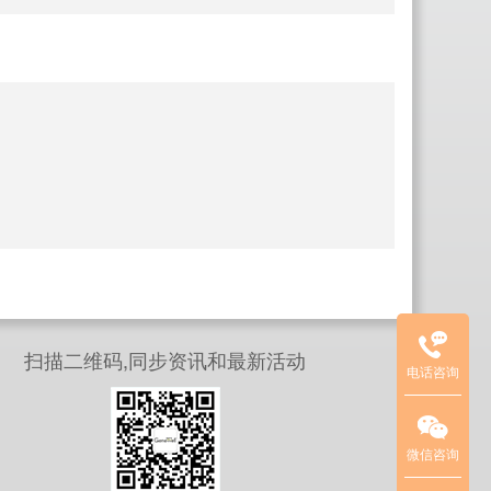
临
床
质
控
品
项
扫描二维码,同步资讯和最新活动
电话咨询
目
联
系
方
微信咨询
式：