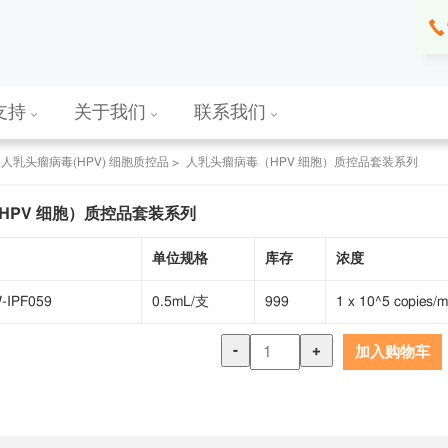
支持
关于我们
联系我们
人乳头瘤病毒(HPV) 细胞质控品 >
人乳头瘤病毒（HPV 细胞）质控品套装系列
HPV 细胞）质控品套装系列
单位规格
库存
浓度
-IPF059
0.5mL/支
999
1 x 10^5 copies/
-
+
加入购物车