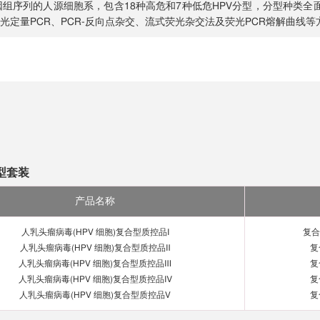
组序列的人源细胞系，包含18种高危和7种低危HPV分型，分型种类全
光定量PCR、PCR-反向点杂交、流式荧光杂交法及荧光PCR熔解曲线
型套装
产品名称
人乳头瘤病毒(HPV 细胞)复合型质控品Ⅰ
复合
人乳头瘤病毒(HPV 细胞)复合型质控品Ⅱ
复
人乳头瘤病毒(HPV 细胞)复合型质控品Ⅲ
复
人乳头瘤病毒(HPV 细胞)复合型质控品Ⅳ
复
人乳头瘤病毒(HPV 细胞)复合型质控品Ⅴ
复