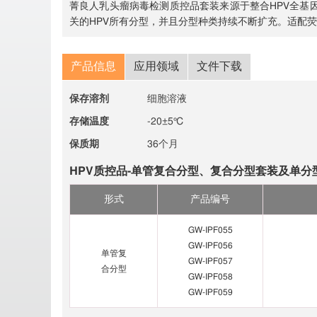
菁良人乳头瘤病毒检测质控品套装来源于整合HPV全基因
关的HPV所有分型，并且分型种类持续不断扩充。适配荧
产品信息
应用领域
文件下载
保存溶剂
细胞溶液
存储温度
-20±5℃
保质期
36个月
HPV质控品-单管复合分型、复合分型套装及单分
形式
产品编号
GW-IPF055
GW-IPF056
单管复
GW-IPF057
GW-IPF058
GW-IPF059