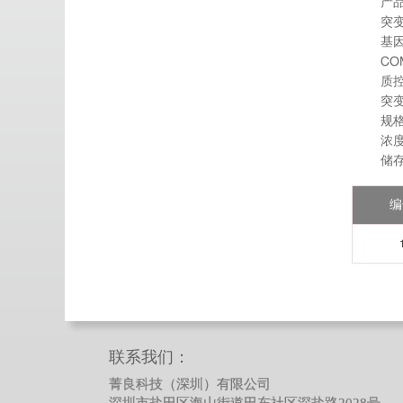
产品
突变
基因
COM
质控
突变
规格:
浓度:
储存
编
联系我们：
菁良科技（深圳）有限公司