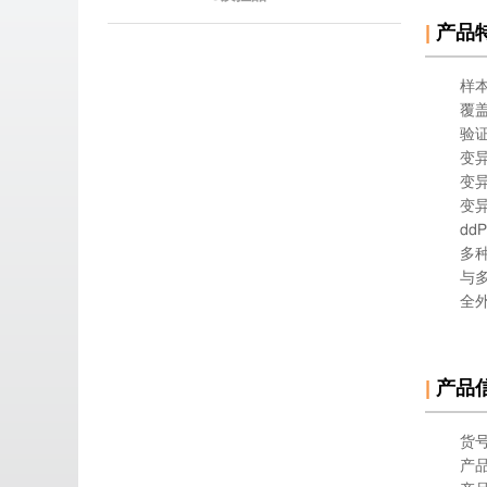
|
产品
样
覆
验证
变
变
变异
dd
多种
与多个
全外
|
产品
货号
产品