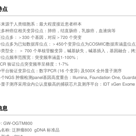
特点
本来源于人类细胞系：最大程度接近患者样本
盖多种癌症相关变异位点：肺癌，结直肠癌，乳腺癌，血液病等
位点多：＞330 个基因，对应＞720 个突变
异位点多为已知数据库位点：＞450个变异位点为COSMIC数据库涵盖位点
异类型全： ＞ 700 个单核苷酸变异，碱基缺失，碱基插入，基因融合，
位点频率范围宽：突变频率涵盖1-100%；
PCR 验证位点突变频率呈梯度：1-7%
平台验证变异位点：数字PCR (16 个变异) 及500X 全外显子测序
NGS 肿瘤检测panel基因高度重合：Illumina, Foundation One, Guardant He
显子测序采用业内公认度极高的捕获芯片及测序平台：IDT xGen Exome Research Pa
信息
: GW-OGTM800
名称: 泛肿瘤800 gDNA 标准品