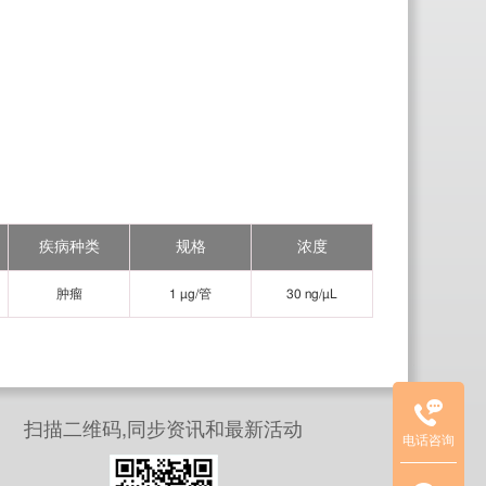
疾病种类
规格
浓度
临
肿瘤
1 µg/管
30 ng/µL
床
质
控
品
项
扫描二维码,同步资讯和最新活动
电话咨询
目
联