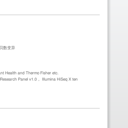
拷贝数变异
alth and Thermo Fisher etc.
nel v1.0， Illumina HiSeq X ten