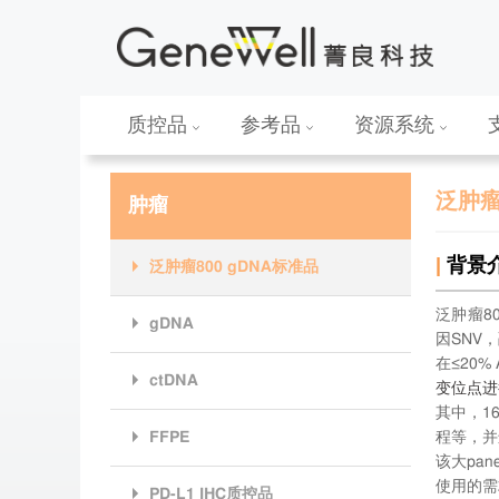
质控品
参考品
资源系统
泛肿瘤
肿瘤
|
背景
泛肿瘤800 gDNA标准品
泛肿瘤8
gDNA
因SNV
在≤20
ctDNA
变位点进
其中，1
FFPE
程等，并
该大pa
使用的需
PD-L1 IHC质控品