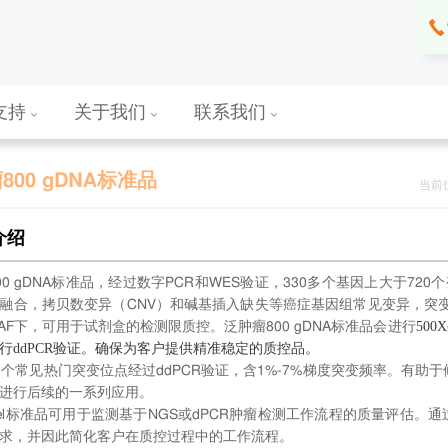
支持
关于我们
联系我们
800 gDNA标准品
当前
介绍
00 gDNA标准品，经过数字PCR和WES验证，330多个基因上大于72
，融合，拷贝数变异（CNV）和碱基插入缺失等癌症基因组常见变异，突变位
500X
% AF下，可用于试剂盒的检测限质控。泛肿瘤800 gDNA标准品会进行
行ddPCR验证。确保为客户提供精准稳定的质控品。
6个常见热门突变位点经过ddPCR验证，含1%-7%梯度突变频率。有助
进行后续的一系列应用。
nel标准品可用于监测基于NGS或dPCR肿瘤检测工作流程的质量评估
求，并因此简化客户在质控过程中的工作流程。