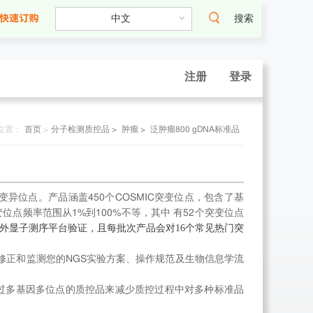
搜索
注册
登录
位置：
首页
>
分子检测质控品 >
肿瘤 >
泛肿瘤800 gDNA标准品
0个变异位点。产品涵盖450个COSMIC突变位点，包含了基
点频率范围从1%到100%不等，其中 有52个突变位点
外显子测序平台验证，且每批次产品会对16个常见热门突
于修正和监测您的NGS实验方案、操作规范及生物信息学流
。通过多基因多位点的质控品来减少质控过程中对多种标准品