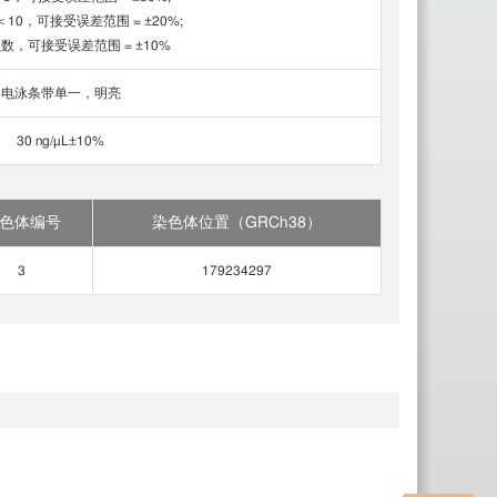
10，可接受误差范围 = ±20%;
贝数，可接受误差范围 = ±10%
电泳条带单一，明亮
30 ng/µL±10%
色体编号
染色体位置（GRCh38）
3
179234297
临
床
质
控