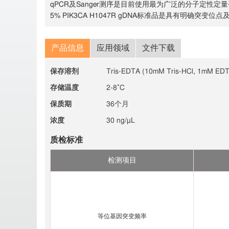
qPCR及Sanger测序是目前使用最为广泛的分子定
5% PIK3CA H1047R gDNA标准品是具有明确
产品信息
应用领域
文件下载
保存溶剂
Tris-EDTA (10mM Tris-HCl, 1mM EDT
存储温度
2-8˚C
保质期
36个月
浓度
30 ng/µL
质检标准
检测项目
等位基因突变频率