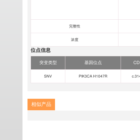
完整性
浓度
位点信息
突变类型
基因位点
C
SNV
PIK3CA H1047R
c.3
相似产品