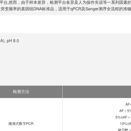
性定量平台,然而，由于样本差异，检测平台各异及人为操作失误等一系列因
突变位点及突变频率的基因组DNA标准品，适用于qPCR及Sanger测序全流
A), pH 8.0
检测方法
AF
AF＜5
5%≤AF＜
微滴式数字PCR
10%≤
拷贝数＜