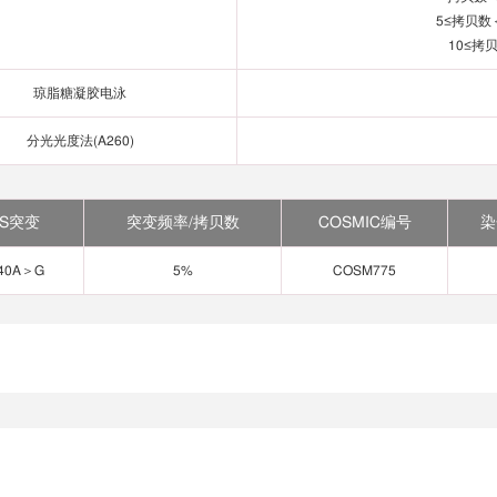
5≤拷贝数＜
10≤拷
琼脂糖凝胶电泳
分光光度法(A260)
DS突变
突变频率/拷贝数
COSMIC编号
染
140A＞G
5%
COSM775