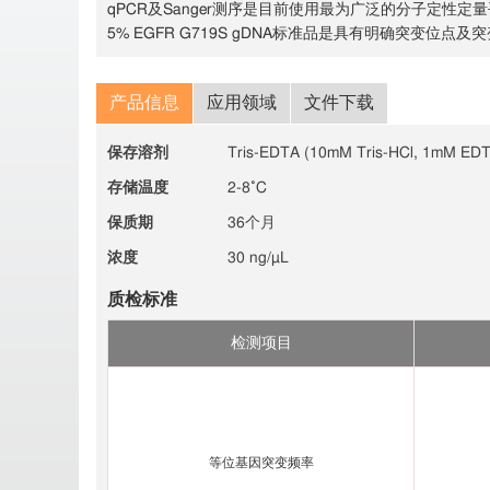
qPCR及Sanger测序是目前使用最为广泛的分子定
5% EGFR G719S gDNA标准品是具有明确突变位
产品信息
应用领域
文件下载
保存溶剂
Tris-EDTA (10mM Tris-HCl, 1mM EDT
存储温度
2-8˚C
保质期
36个月
浓度
30 ng/µL
质检标准
检测项目
等位基因突变频率