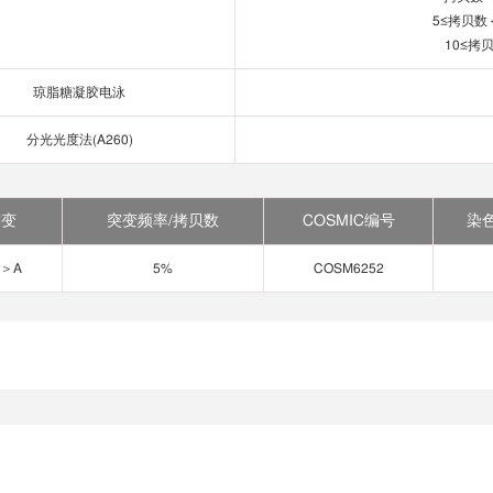
5≤拷贝数＜
10≤拷
琼脂糖凝胶电泳
分光光度法(A260)
突变
突变频率/拷贝数
COSMIC编号
染
G＞A
5%
COSM6252