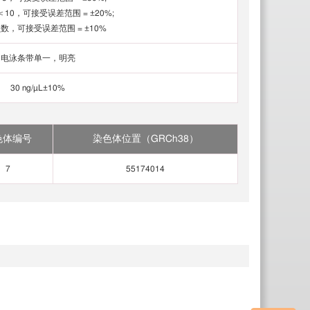
10，可接受误差范围 = ±20%;
贝数，可接受误差范围 = ±10%
电泳条带单一，明亮
30 ng/µL±10%
色体编号
染色体位置（GRCh38）
7
55174014
临
床
质
控