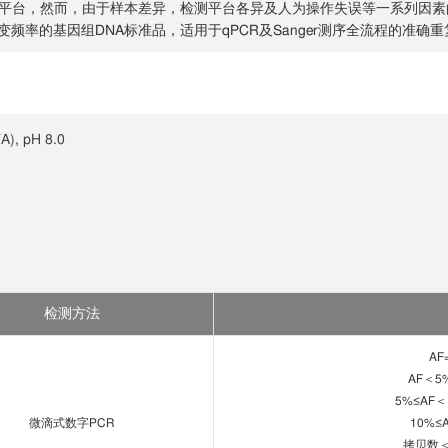
性定量平台，然而，由于样本差异，检测平台各异及人为操作失误等一系列因
点及突变频率的基因组DNA标准品，适用于qPCR及Sanger测序全流程的
A), pH 8.0
检测方法
AF
AF＜5
5%≤AF＜
微滴式数字PCR
10%≤
拷贝数＜