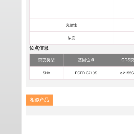
完整性
浓度
位点信息
突变类型
基因位点
CDS
SNV
EGFR G719S
c.2155
相似产品