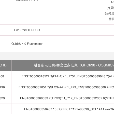
A
拷贝
5≤拷
拷贝
End-Point RT-PCR
Qubit® 4.0 Fluorometer
C ID
融合断点信息/突变位点信息（GRCh38 · COSMICv
408
ENST00000318522.9(EML4):r.1_1751_ENST00000389048.7(ALK
196
ENST00000382051.7(SLC34A2):r.1_429_ENST00000368508.7(ROS
329
ENST00000368533.7(TPM3):r.1_717_ENST00000392302.6(NTRK1
ENST00000358487.10(FGFR2)17:121483698_COL14A1 exon3