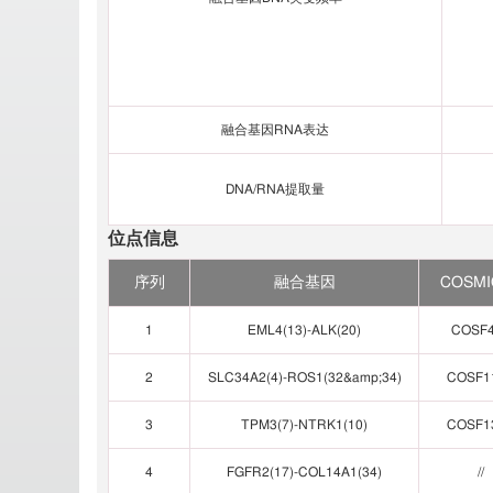
融合基因RNA表达
DNA/RNA提取量
位点信息
序列
融合基因
COSMI
1
EML4(13)-ALK(20)
COSF
2
SLC34A2(4)-ROS1(32&amp;34)
COSF1
3
TPM3(7)-NTRK1(10)
COSF1
4
FGFR2(17)-COL14A1(34)
//