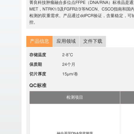
菁良科技肿瘤融合多位点FFPE（DNA/RNA）标准品是
MET，NTRK1/3及FGFR2/3等NCCN、CSC
检测的双重需求。产品通过ddPCR验证，含量稳定，可
控。
产品信息
应用领域
文件下载
存储温度
2-8˚C
保质期
24个月
切片厚度
15μm/卷
QC标准
检测项目
融合基因DNA突变频率