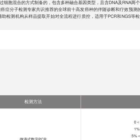
通过细胞混合的方式制备的，包含多种融合基因类型，且含DNA及RNA两个层
O指南和国内癌症分子检测专家共识推荐的全球前十高发癌种的伴随诊断和疗效预
辅助检测机构从样品提取开始对全流程进行质控，适用于PCR和NGS等检测
检测方法
0
1%
5%
微滴式数字PCR