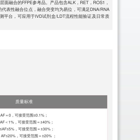
面融合的FFPE参考品。产品包含ALK，RET，ROS1，
测的代表性融合位点，融合突变均为易位，可满足DNA/RNA
平台，可应用于IVD试剂盒/LDT流程性能验证及日常质
质量标准
AF＝0，可接受范围≤0.1%；
＜AF＜1%，可接受范围＝±40%；
≤AF≤5%，可接受范围＝±30%；
＜AF≤20%，可接受范围＝±20% ；