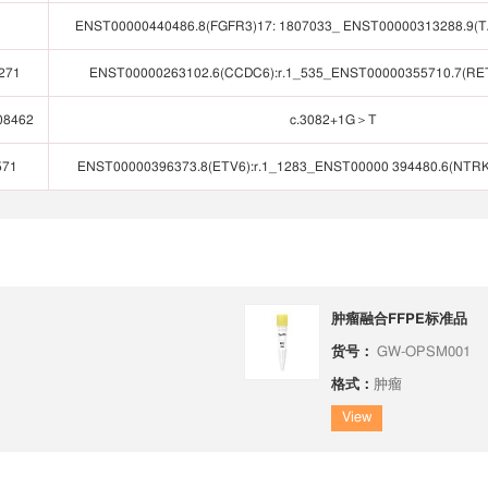
ENST00000440486.8(FGFR3)17: 1807033_ ENST00000313288.9(
271
ENST00000263102.6(CCDC6):r.1_535_ENST00000355710.7(RET
08462
c.3082+1G＞T
571
ENST00000396373.8(ETV6):r.1_1283_ENST00000 394480.6(NTRK
肿瘤融合FFPE标准品
货号：
GW-OPSM001
格式：
肿瘤
View