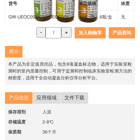
货号
单位规格
浓度
GW-UEOC007~GW-UEOC009
1 mL /瓶，6瓶/盒
无
-
+
加入购物车
产品咨询
简介
本产品为非定值质控品，包含8项凝血标志物，适用于实验室检
测时的室内质量控制，可用于监测和控制临床实验室检测方法的
精密度，适用于全自动凝血分析仪等分析平台。
产品信息
应用领域
文件下载
保存溶剂
人源
存储温度
2-8℃
保质期
36个月