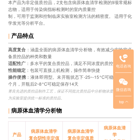
本产品为非定值质控品，2支包含病原体血清学检测的9项常规标
志物，适用于传染病指标检测时的室内质量控
制，可用于监测和控制临床实验室检测方法的精密度。 适用于化
临
学发光等分析平台。
床
|
产品特点
质
控
高度复合
：涵盖全面的病原体血清学分析物，有效减少实验室必
品
备质控品的种类和数量
项
适配性广
：多水平的复合质控品，满足不同浓度的质控需求
电话咨询
目
性能稳定
：包装可直接上机检测，操作简单快捷
联
操作便携
：液体即用型。未开瓶状态下-25~-15°C可稳定保存36
系
个月，开瓶后2~8°C可稳定保存14天
方
微信咨询
菁良先进的质控品制作工艺，保证不同批次质控品中分析物浓度的稳定性，
式
为实验室提供统一标准的质控品。
top
：
|
病原体血清学分析物
华
北
/
病原体血清
病原体血清学
病原体血清学
产品
东
学
复合阴性非定值
复合非定值质