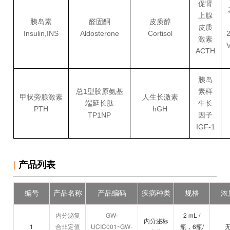
促肾
上腺
胰岛素
醛固酮
皮质醇
皮质
Insulin,INS
Aldosterone
Cortisol
激素
V
ACTH
胰岛
总1型胶原氨基
素样
甲状旁腺激素
人生长激素
端延长肽
生长
PTH
hGH
TP1NP
因子
IGF-1
|
产品列表
编号
产品名称
产品编码
疾病种类
规格
浓
内分泌复
GW-
2 mL /
内分泌标
1
合非定值
UCIC001~GW-
瓶，6瓶/