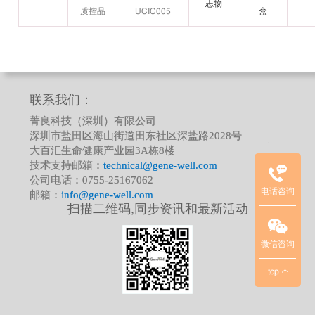
志物
质控品
UCIC005
盒
临
联系我们：
床
菁良科技（深圳）有限公司
质
深圳市盐田区海山街道田东社区深盐路2028号
控
大百汇生命健康产业园3A栋8楼
品
技术支持邮箱：
technical@gene-well.com
项
公司电话：0755-25167062
电话咨询
目
邮箱：
info@gene-well.com
扫描二维码,同步资讯和最新活动
联
系
方
微信咨询
式
top
：
华
北