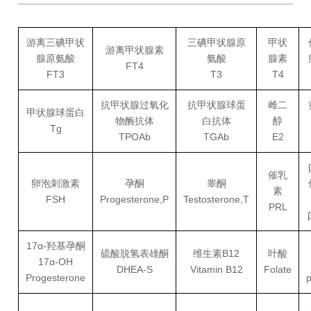
游离三碘甲状
三碘甲状腺原
甲状
游离甲状腺素
腺原氨酸
氨酸
腺素
FT4
FT3
T3
T4
抗甲状腺过氧化
抗甲状腺球蛋
雌二
甲状腺球蛋白
物酶抗体
白抗体
醇
Tg
TPOAb
TGAb
E2
催乳
卵泡刺激素
孕酮
睾酮
素
FSH
Progesterone,P
Testosterone,T
PRL
17α-羟基孕酮
硫酸脱氢表雄酮
维生素B12
叶酸
17α-OH
DHEA-S
Vitamin B12
Folate
Progesterone
p